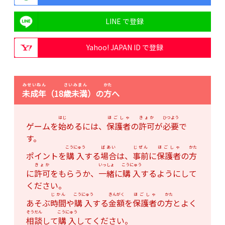
LINE で登録
Yahoo! JAPAN ID で登録
みせいねん
さいみまん
かた
未成年
（18
歳未満
）の
方
へ
はじ
ほごしゃ
きょか
ひつよう
ゲームを
始
めるには、
保護者
の
許可
が
必要
で
す。
こうにゅう
ばあい
じぜん
ほごしゃ
かた
ポイントを
購入
する
場合
は、
事前
に
保護者
の
方
きょか
いっしょ
こうにゅう
に
許可
をもらうか、
一緒
に
購入
するようにして
ください。
じかん
こうにゅう
きんがく
ほごしゃ
かた
あそぶ
時間
や
購入
する
金額
を
保護者
の
方
とよく
そうだん
こうにゅう
相談
して
購入
してください。