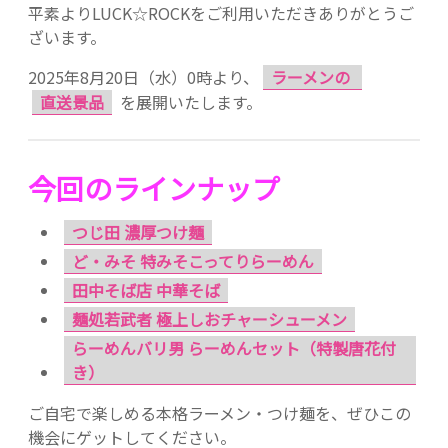
平素よりLUCK☆ROCKをご利用いただきありがとうご
ざいます。
2025年8月20日（水）0時より、
ラーメンの
直送景品
を展開いたします。
今回のラインナップ
つじ田 濃厚つけ麺
ど・みそ 特みそこってりらーめん
田中そば店 中華そば
麺処若武者 極上しおチャーシューメン
らーめんバリ男 らーめんセット（特製唐花付
き）
ご自宅で楽しめる本格ラーメン・つけ麺を、ぜひこの
機会にゲットしてください。