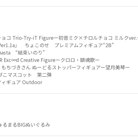
 Trio-Try-iT Figureー初音ミク×チロルチョコ ミルクver
ta Ver1.1a」 ちょこのせ プレミアムフィギュア“2B”
asta “結束いのり”
 Exc∞d Creative Figureークロロ・鎮魂歌ー
！もちづきさん ぬーどるストッパーフィギュアー望月美琴ー
ぴこマスコット 第二弾
フィギュア Outdoor
ゅるまるBIGぬいぐるみ