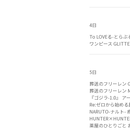
4日
To LOVEる-とらぶ
ワンピース GLITTER&
5日
葬送のフリーレン Gran
葬送のフリーレン MAX
『ゴジラ-1.0』 ア
Re:ゼロから始める異世界生
NARUTO-ナルト
HUNTER×HUN
薬屋のひとりごと お