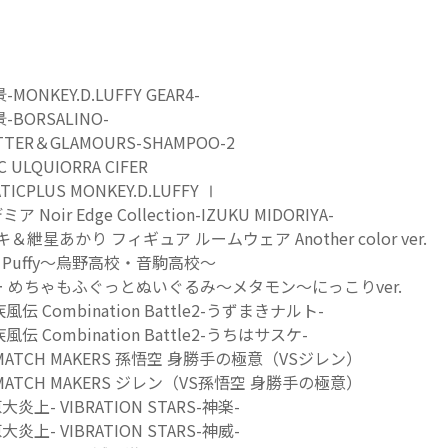
NKEY.D.LUFFY GEAR4-
BORSALINO-
TER＆GLAMOURS-SHAMPOO-2
C ULQUIORRA CIFER
CPLUS MONKEY.D.LUFFY Ⅰ
ir Edge Collection-IZUKU MIDORIYA-
マキ＆紲星あかり フィギュア ルームウェア Another color ver.
fy Puffy～烏野高校・音駒高校～
 めちゃもふぐっとぬいぐるみ～メタモン～にっこりver.
風伝 Combination Battle2-うずまきナルト-
風伝 Combination Battle2-うちはサスケ-
ATCH MAKERS 孫悟空 身勝手の極意（VSジレン）
ATCH MAKERS ジレン（VS孫悟空 身勝手の極意）
炎上- VIBRATION STARS-神楽-
炎上- VIBRATION STARS-神威-