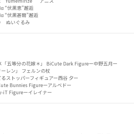
 Yumemirize “アニス”
Mα “伏黒恵”邂逅
Mα “伏黒甚爾”邂逅
り ぬいぐるみ
五等分の花嫁＊」 BiCute Dark Figureー中野五月ー
ーレン」 フェルンの杖
ーどるストッパーフィギュアー西谷 夕ー
te Bunnies Figureーアルベドー
y-iT Figureーイレイナー