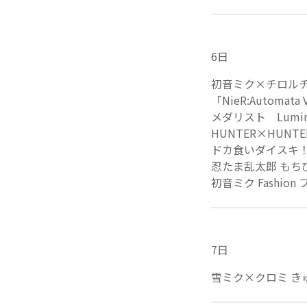
6日
初音ミク×チロルチョコ
「NieR:Automa
メダリスト Lumin
HUNTER×HUNTER
ドカ食いダイスキ
忍たま乱太郎 もち
初音ミク Fashion 
7日
雪ミク×クロミ き