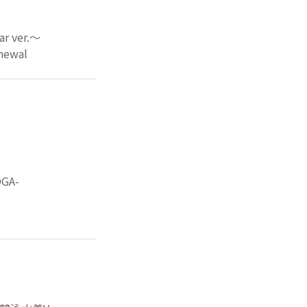
 ver.～
ewal
GA-