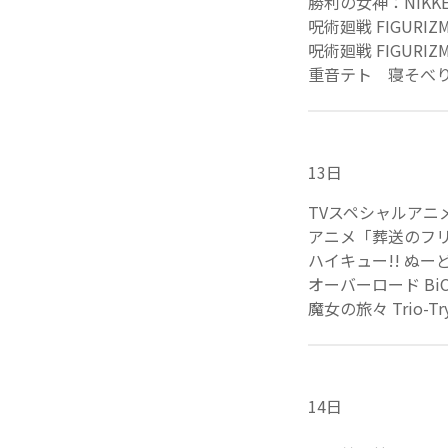
勝利の女神：NIKKE
呪術廻戦 FIGURIZ
呪術廻戦 FIGURIZ
重音テト 寝そべ
13日
TVスペシャルアニメ「
アニメ「葬送のフリ
ハイキュー!! ぬ
オーバーロード BiCu
魔女の旅々 Trio-Tr
14日