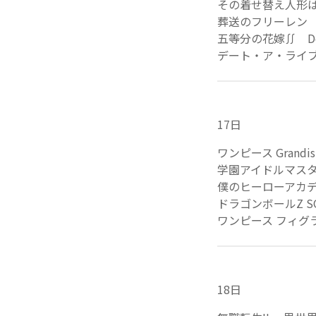
その着せ替え人形は恋
葬送のフリーレン D
五等分の花嫁∬ Desk
デート・ア・ライブⅤ 
17日
ワンピース Grandist
学園アイドルマスター 
僕のヒーローアカデミア 
ドラゴンボールZ SOL
ワンピース フィグラ
18日