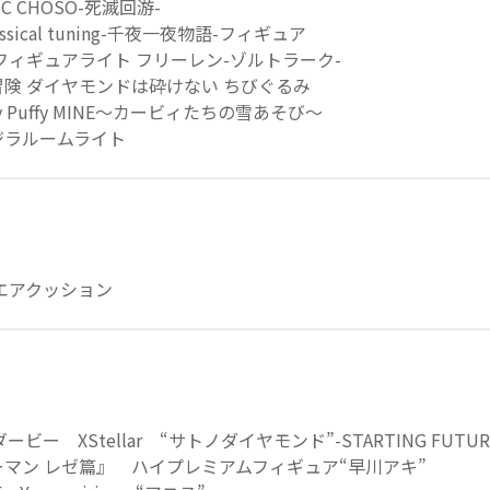
IC CHOSO-死滅回游-
sical tuning-千夜一夜物語-フィギュア
フィギュアライト フリーレン-ゾルトラーク-
険 ダイヤモンドは砕けない ちびぐるみ
fy Puffy MINE～カービィたちの雪あそび～
ゴジラルームライト
エアクッション
ビー XStellar “サトノダイヤモンド”-STARTING FUTUR
マン レゼ篇』 ハイプレミアムフィギュア“早川アキ”