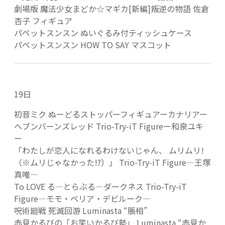
劇場版 魔法少女まどか☆マギカ[新編]叛逆の物語 佐倉
杏子 フィギュア
パペットスンスン ぬいぐるみ付ティッシュケース
パペットスンスン HOW TO SAY マスコット
19日
初音ミク ぬーどるストッパーフィギュアーカナリアー
ヘブンバーンズレッド Trio-Try-iT Figureー和泉ユキ
ー
「わたしが恋人になれるわけないじゃん、 ムリムリ!
（※ムリじゃなかった!?）」 Trio-Try-iT Figure―王塚
真唯―
To LOVE る―とらぶる―ダークネス Trio-Try-iT
Figure―モモ・ベリア・デビルーク―
呪術廻戦 死滅回游 Luminasta “脹相”
赤見かるびの「お笑いかるび塾」 Luminasta “赤見か