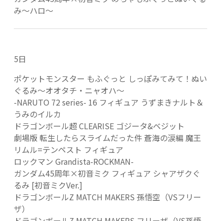
み～ハロ～
5日
ポケットモンスター もふぐっと しっぽみてみて！ぬい
ぐるみ～オオタチ・ニャオハ～
-NARUTO 72 series- 16 フィギュア うずまきナルト＆
うみのイルカ
ドラゴンボール超 CLEARISE ゴジータ&ベジット
劇場版 転生したらスライムだった件 蒼海の涙編 魔王
リムル=テンペスト フィギュア
ロックマン Grandista-ROCKMAN-
ガンダム45周年×初音ミク フィギュア シャアザクぐ
るみ [初音ミクVer.]
ドラゴンボールZ MATCH MAKERS 孫悟空（VSフリー
ザ）
ドラゴンボールZ MATCH MAKERS フリーザ（VS孫悟