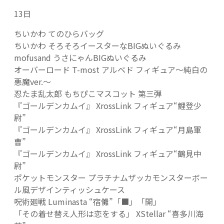
13日
ちいかわ てのひらバッグ
ちいかわ そろそろイースターなBIGぬいぐるみ
mofusand うさにゃんBIGぬいぐるみ
オーバーロード T-most アルベド フィギュア～純白の
悪魔ver.～
忍たま乱太郎 もちぴこマスコット 第三弾
『ゴールデンカムイ』 XrossLink フィギュア“鯉登少
尉”
『ゴールデンカムイ』 XrossLink フィギュア“月島軍
曹”
『ゴールデンカムイ』 XrossLink フィギュア“鶴見中
尉”
ポケットモンスター プラチナムザッカモンスターボー
ル風デザインティッシュケース
呪術廻戦 Luminasta “宿儺”「■」「開」
「その着せ替え人形は恋をする」 XStellar “喜多川海