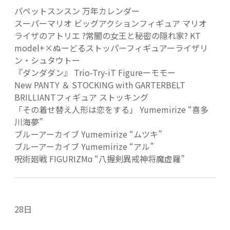
パペットスンスン 万年カレンダー
スーパーマリオ ビッグアクションフィギュア マリオ
ライザのアトリエ ?常闇の女王と秘密の隠れ家? KT
model+×ぬーどるストッパーフィギュアーライザリ
ン・シュタウトー
『ダンダダン』 Trio-Try-iT Figureーモモー
New PANTY ＆ STOCKING with GARTERBELT
BRILLIANTフィギュア ストッキング
「その着せ替え人形は恋をする」 Yumemirize “喜多
川海夢”
ブルーアーカイブ Yumemirize “ムツキ”
ブルーアーカイブ Yumemirize “アル”
呪術廻戦 FIGURIZMα “八握剣異戒神将魔虚羅”
28日