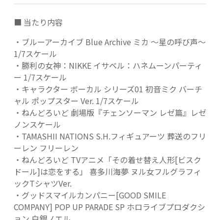
■ 当たり内容
・ブルーアーカイブ Blue Archive ミカ ～星の呼び声～
1/7スケール
・勝利の女神：NIKKE イサベル：ハネムーンパーティ
ー 1/7スケール
・キャラクター ボーカル シリーズ01 初音ミク バーチ
ャル ポップスター Ver. 1/7スケール
・ねんどろいど 劇場版『チェンソーマン レゼ篇』レゼ
ノンスケール
・TAMASHII NATIONS S.H.フィギュアーツ 葬送のフリ
ーレン フリーレン
・ねんどろいど TVアニメ「その着せ替え人形[ビスク
ドール]は恋をする」 喜多川海夢 ヌル女フルグラフィ
ックTシャツVer.
・グッドスマイルカンパニー[GOOD SMILE
COMPANY] POP UP PARADE SP ホロライブプロダクシ
ョン 白銀ノエル