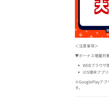
＜注意事項＞
▼ボーナス増量対
WEBブラウザ
iOS端末アプリ
※GooglePla
す。