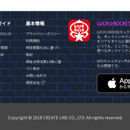
ガイド
基本情報
LUCK☆ROC
LUCK☆ROCK(
OCKとは
プライバシーポリシー
る、オンラインのク
法
利用規約
をリアルタイムに遠隔
いつでも、どこでも
ご質問
特定商取引法に基づく
遊べるオンラインクレ
端末
表記
UFOキャッチャー
資金決済法第13条に基
たは商標です。
づく表示
お問い合わせ
運営会社
Copyright © 2018 CREATE LAB. CO., LTD. All rights reserved.