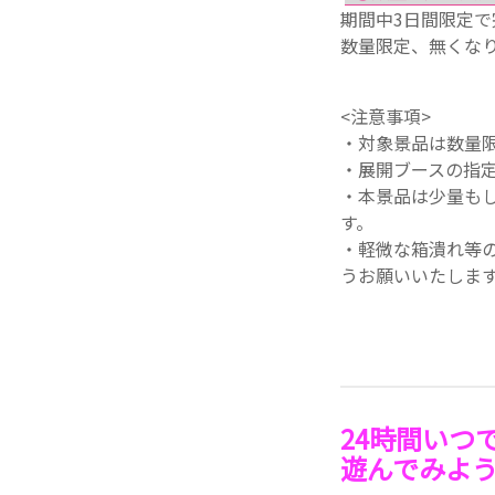
期間中3日間限定
数量限定、無くな
<注意事項>
・対象景品は数量
・展開ブースの指
・本景品は少量も
す。
・軽微な箱潰れ等
うお願いいたしま
24時間いつ
遊んでみよ