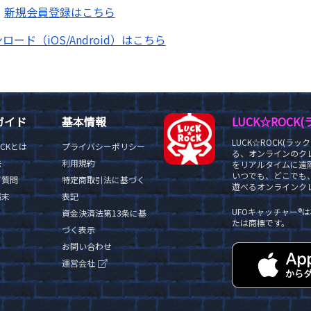
版
新規会員登録はこちら
ロード（iOS/Android）はこちら
ガイド
基本情報
LUCK☆ROC
LUCK☆ROCK(
OCKとは
プライバシーポリシー
る、オンラインのク
法
利用規約
をリアルタイムに遠隔
いつでも、どこでも
ご質問
特定商取引法に基づく
遊べるオンラインクレ
端末
表記
UFOキャッチャー
資金決済法第13条に基
たは商標です。
づく表示
お問い合わせ
運営会社