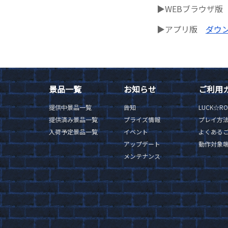
▶WEBブラウザ
▶アプリ版
ダウン
景品一覧
お知らせ
ご利用
提供中景品一覧
告知
LUCK☆R
提供済み景品一覧
プライズ情報
プレイ方
入荷予定景品一覧
イベント
よくある
アップデート
動作対象
メンテナンス