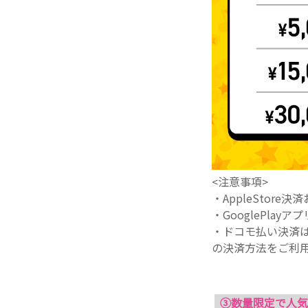
<注意事項>
・AppleStore
・GooglePla
・ドコモ払い決済は
の決済方法をご利
③数量限定で人気