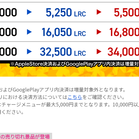
決済およびGooglePlayアプリ内決済は増量対象外となります。
yアプリにおける決済方法については
こちら
をご確認ください。
チャージメニューが最大5,000円までとなります。10,000円
用ください。
の売り切れ景品が登場