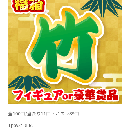
全100口/当たり11口・ハズレ89口
1pay350LRC