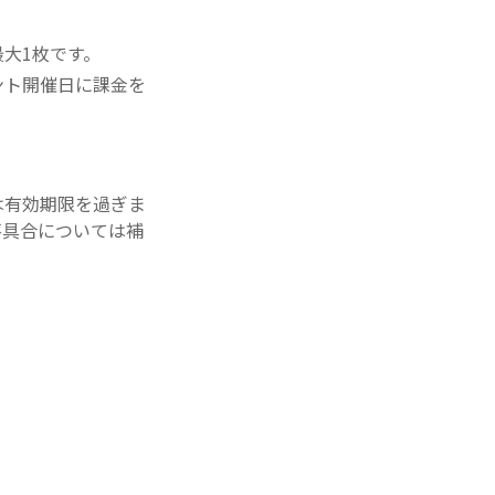
大1枚です。
ント開催日に課金を
は有効期限を過ぎま
不具合については補