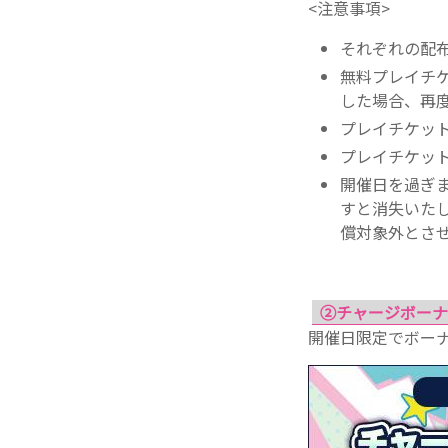
<注意事項>
それぞれの配
無料プレイチ
した場合、再
プレイチケッ
プレイチケッ
開催日を過ぎ
すと消失いた
償対象外とさ
②チャージボーナ
開催日限定でボー