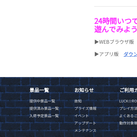
24時間いつ
遊んでみよ
▶WEBブラウザ
▶アプリ版
ダウン
景品一覧
お知らせ
ご利用
提供中景品一覧
告知
LUCK☆R
提供済み景品一覧
プライズ情報
プレイ方
入荷予定景品一覧
イベント
よくある
アップデート
動作対象
メンテナンス