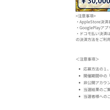
<注意事項>
・AppleStore
・GooglePla
・ドコモ払い決済は
の決済方法をご利
＜注意事項＞
応募方法の１、
開催期間中の
非公開アカウ
当選結果のご
当選者様への