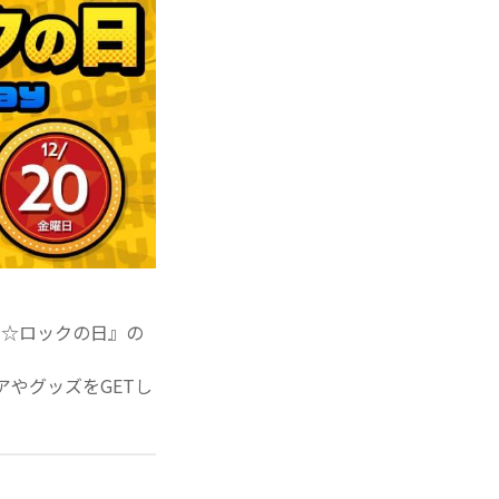
ク☆ロックの日』の
アやグッズをGETし