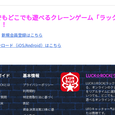
でもどこでも遊べるクレーンゲーム「ラッ
う！
版
新規会員登録はこちら
ロード（iOS/Android）はこちら
ガイド
基本情報
LUCK☆ROC
LUCK☆ROCK(
OCKとは
プライバシーポリシー
る、オンラインのク
法
利用規約
をリアルタイムに遠隔
いつでも、どこでも
ご質問
特定商取引法に基づく
遊べるオンラインクレ
端末
表記
UFOキャッチャー
資金決済法第13条に基
たは商標です。