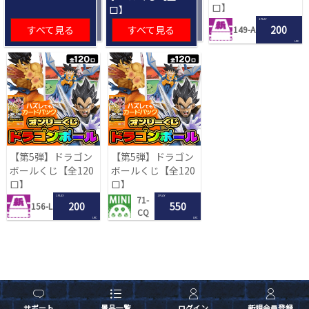
口】
口】
1 PLAY
すべて見る
すべて見る
200
149-A
LRC
【第5弾】ドラゴン
【第5弾】ドラゴン
ボールくじ【全120
ボールくじ【全120
口】
口】
1 PLAY
1 PLAY
71-
200
550
156-L
CQ
LRC
LRC
サポート
景品一覧
ログイン
新規会員登録