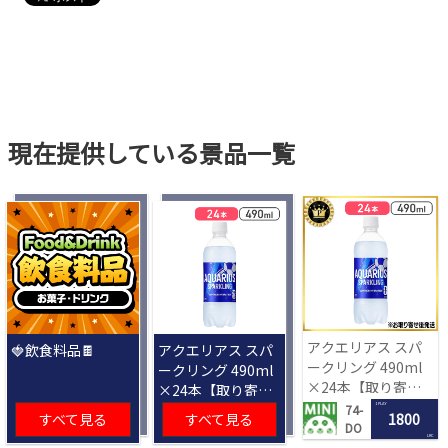
現在提供している景品一覧
アクエリアス スパ
🍓飲食料品🍫
アクエリアス スパ
ークリング 490ml
ークリング 490ml
×24本【取り寄せ
×24本【取り寄せ
入荷後次第発送】
入荷後次第発送】
1 PLAY
74-
すべて見る
すべて見る
1800
DO
LRC