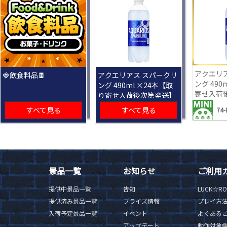
アクエリ
🍓飲食料品🍫
アクエリアス スパークリ
ング 490
ング 490ml ×24本【取
寄せ入荷
り寄せ入荷後次第発送】
すべて見る
すべて見る
74-
景品一覧
お知らせ
ご利用
提供中景品一覧
告知
LUCK☆R
提供済み景品一覧
プライズ情報
プレイ方
入荷予定景品一覧
イベント
よくある
アップデート
動作対象