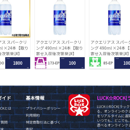
アス スパークリ
アクエリアス スパークリ
アクエリアス スパー
ml ×24本【取り
ング 490ml ×24本【取り
ング 490ml ×24本
後次第発送】
寄せ入荷後次第発送】
寄せ入荷後次第発送
1 PLAY
1 PLAY
1 PLAY
1800
100
10
DO
173-EP
85-EP
LRC
LRC
ガイド
基本情報
LUCK☆ROC
LUCK☆ROCK(
OCKとは
プライバシーポリシー
る、オンラインのク
法
利用規約
をリアルタイムに遠隔
いつでも、どこでも
ご質問
特定商取引法に基づく
遊べるオンラインクレ
端末
表記