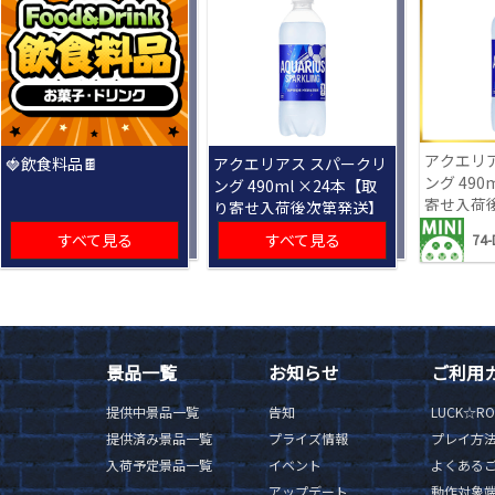
アクエリ
🍓飲食料品🍫
アクエリアス スパークリ
ング 490
ング 490ml ×24本【取
寄せ入荷
り寄せ入荷後次第発送】
すべて見る
すべて見る
74-
景品一覧
お知らせ
ご利用
提供中景品一覧
告知
LUCK☆R
提供済み景品一覧
プライズ情報
プレイ方
入荷予定景品一覧
イベント
よくある
アップデート
動作対象