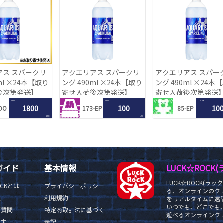
アス スパークリ
アクエリアス スパークリ
アクエリアス スパー
ml ×24本【取り
ング 490ml ×24本【取り
ング 490ml ×24本
後次第発送】
寄せ入荷後次第発送】
寄せ入荷後次第発送
1 PLAY
1 PLAY
1 PLAY
1800
100
10
DO
173-EP
85-EP
LRC
LRC
ガイド
基本情報
LUCK☆ROC
LUCK☆ROCK(
OCKとは
プライバシーポリシー
る、オンラインのク
法
利用規約
をリアルタイムに遠隔
いつでも、どこでも
ご質問
特定商取引法に基づく
遊べるオンラインクレ
端末
表記