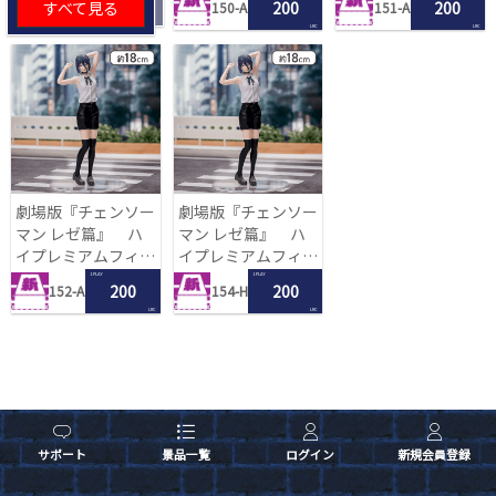
すべて見る
200
200
150-A
151-A
LRC
LRC
劇場版『チェンソー
劇場版『チェンソー
マン レゼ篇』 ハ
マン レゼ篇』 ハ
イプレミアムフィギ
イプレミアムフィギ
ュア‐レゼ‐
ュア‐レゼ‐
1 PLAY
1 PLAY
200
200
152-A
154-H
LRC
LRC
サポート
景品一覧
ログイン
新規会員登録