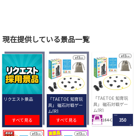
現在提供している景品一覧
「TAETOE 知育玩
リクエスト景品
「TAETOE 知育玩
具」 磁石対戦ゲー
具」 磁石対戦ゲー
ム[R]
ム[R]
1 PLAY
すべて見る
すべて見る
350
164-C
LRC