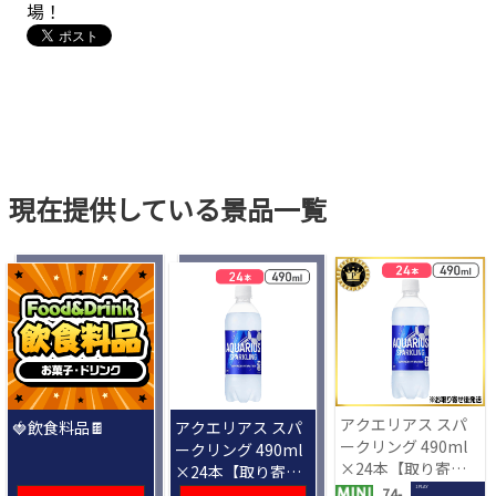
場！
現在提供している景品一覧
アクエリアス スパ
🍓飲食料品🍫
アクエリアス スパ
ークリング 490ml
ークリング 490ml
×24本【取り寄せ
×24本【取り寄せ
入荷後次第発送】
入荷後次第発送】
1 PLAY
74-