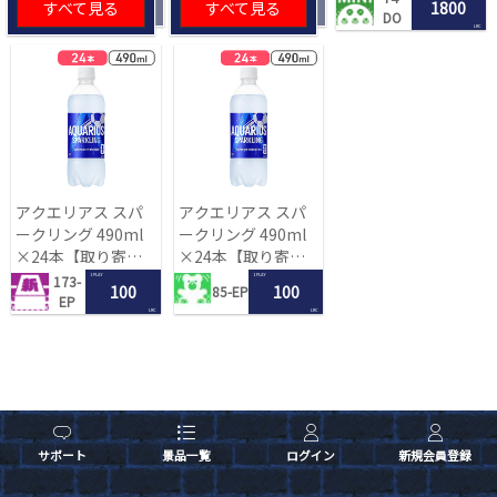
すべて見る
すべて見る
1800
DO
LRC
アクエリアス スパ
アクエリアス スパ
ークリング 490ml
ークリング 490ml
×24本【取り寄せ
×24本【取り寄せ
入荷後次第発送】
入荷後次第発送】
1 PLAY
1 PLAY
173-
100
100
85-EP
EP
LRC
LRC
サポート
景品一覧
ログイン
新規会員登録