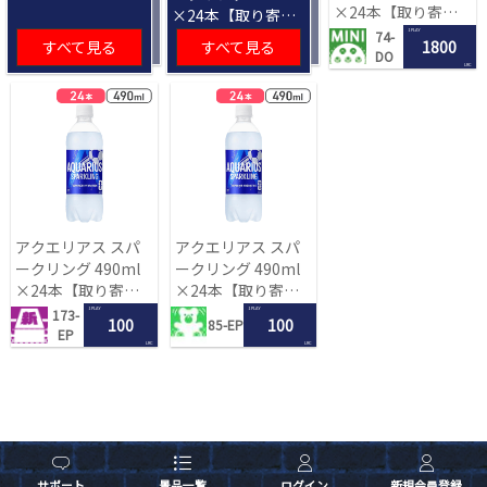
×24本【取り寄せ
×24本【取り寄せ
入荷後次第発送】
入荷後次第発送】
1 PLAY
74-
すべて見る
すべて見る
1800
DO
LRC
アクエリアス スパ
アクエリアス スパ
ークリング 490ml
ークリング 490ml
×24本【取り寄せ
×24本【取り寄せ
入荷後次第発送】
入荷後次第発送】
1 PLAY
1 PLAY
173-
100
100
85-EP
EP
LRC
LRC
サポート
景品一覧
ログイン
新規会員登録