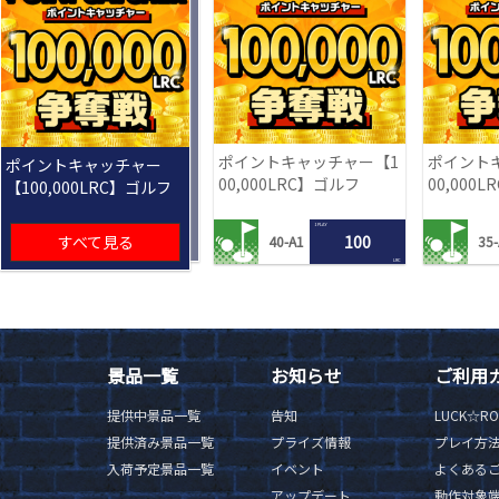
ポイントキャッチャー【1
ポイント
ポイントキャッチャー
00,000LRC】ゴルフ
00,000
【100,000LRC】ゴルフ
1 PLAY
すべて見る
100
40-A1
35-
LRC
景品一覧
お知らせ
ご利用
提供中景品一覧
告知
LUCK☆R
提供済み景品一覧
プライズ情報
プレイ方
入荷予定景品一覧
イベント
よくある
アップデート
動作対象