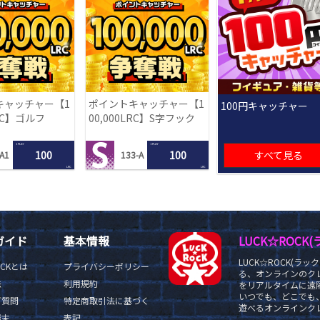
キャッチャー【1
ポイントキャッチャー【1
100円キャッチャー
LRC】ゴルフ
00,000LRC】S字フック
1 PLAY
1 PLAY
100
100
すべて見る
A1
133-A
LRC
LRC
ガイド
基本情報
LUCK☆ROC
LUCK☆ROCK(
OCKとは
プライバシーポリシー
る、オンラインのク
法
利用規約
をリアルタイムに遠隔
いつでも、どこでも
ご質問
特定商取引法に基づく
遊べるオンラインクレ
端末
表記