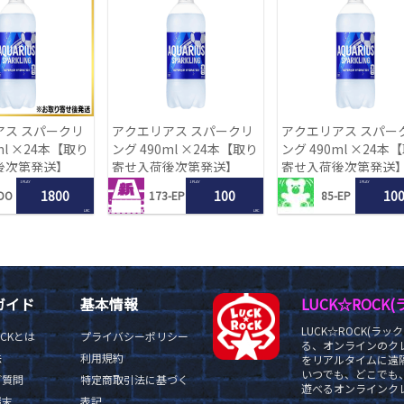
アス スパークリ
アクエリアス スパークリ
アクエリアス スパー
ml ×24本【取り
ング 490ml ×24本【取り
ング 490ml ×24本
後次第発送】
寄せ入荷後次第発送】
寄せ入荷後次第発送
1 PLAY
1 PLAY
1 PLAY
1800
100
10
DO
173-EP
85-EP
LRC
LRC
ガイド
基本情報
LUCK☆ROC
LUCK☆ROCK(
OCKとは
プライバシーポリシー
る、オンラインのク
法
利用規約
をリアルタイムに遠隔
いつでも、どこでも
ご質問
特定商取引法に基づく
遊べるオンラインクレ
端末
表記