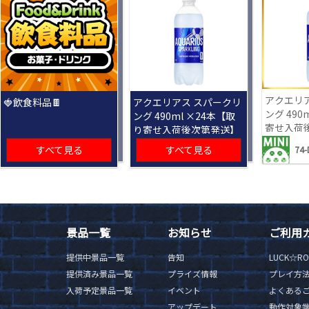
アクエリ
🍓飲食料品🍫
アクエリアス スパークリ
ング 490
ング 490ml ×24本【取
寄せ入荷
り寄せ入荷後次第発送】
すべて見る
すべて見る
74-
景品一覧
お知らせ
ご利用
提供中景品一覧
告知
LUCK☆R
提供済み景品一覧
プライズ情報
プレイ方
入荷予定景品一覧
イベント
よくある
アップデート
動作対象