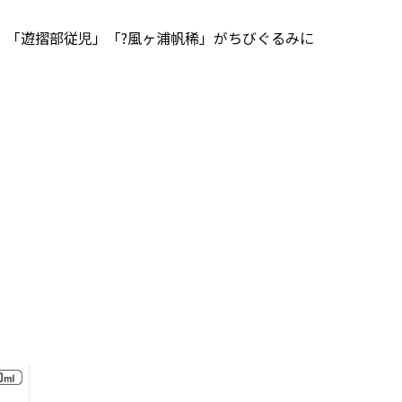
」「遊摺部従児」「?風ヶ浦帆稀」がちびぐるみに