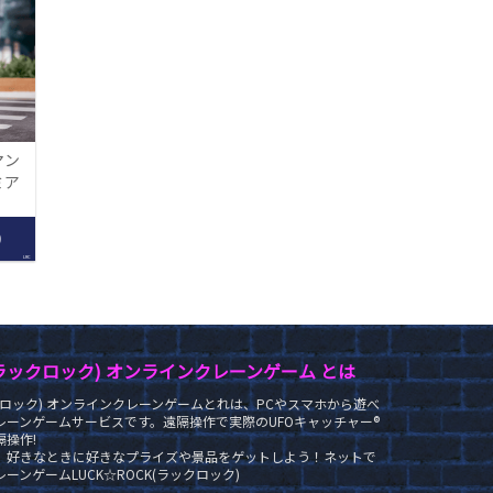
マン
ミア
‐
0
LRC
K(ラックロック) オンラインクレーンゲーム とは
ラックロック) オンラインクレーンゲームとれは、PCやスマホから遊べ
レーンゲームサービスです。遠隔操作で実際のUFOキャッチャー®
操作!
、好きなときに好きなプライズや景品をゲットしよう！ネットで
ーンゲームLUCK☆ROCK(ラックロック)