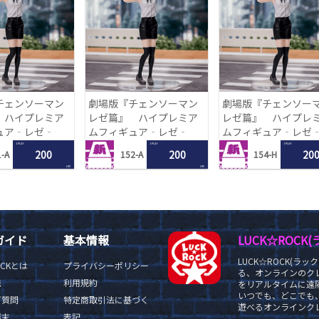
チェンソーマン
劇場版『チェンソーマン
劇場版『チェンソー
 ハイプレミア
レゼ篇』 ハイプレミア
レゼ篇』 ハイプレ
ュア‐レゼ‐
ムフィギュア‐レゼ‐
ムフィギュア‐レゼ
1 PLAY
1 PLAY
1 PLAY
200
200
20
-A
152-A
154-H
LRC
LRC
ガイド
基本情報
LUCK☆ROC
LUCK☆ROCK(
OCKとは
プライバシーポリシー
る、オンラインのク
法
利用規約
をリアルタイムに遠隔
いつでも、どこでも
ご質問
特定商取引法に基づく
遊べるオンラインクレ
端末
表記