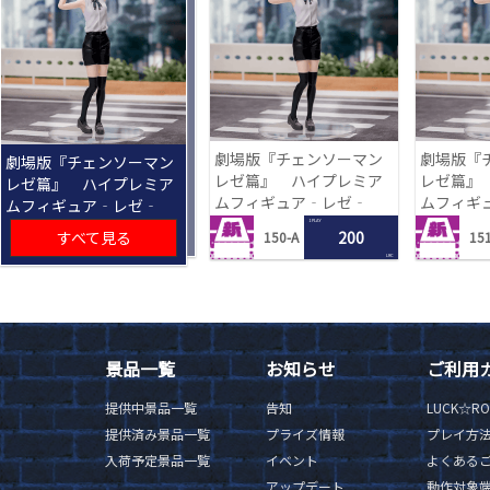
劇場版『チェンソーマン
劇場版『
劇場版『チェンソーマン
レゼ篇』 ハイプレミア
レゼ篇』
レゼ篇』 ハイプレミア
ムフィギュア‐レゼ‐
ムフィギ
ムフィギュア‐レゼ‐
1 PLAY
すべて見る
200
150-A
151
LRC
景品一覧
お知らせ
ご利用
提供中景品一覧
告知
LUCK☆R
提供済み景品一覧
プライズ情報
プレイ方
入荷予定景品一覧
イベント
よくある
アップデート
動作対象