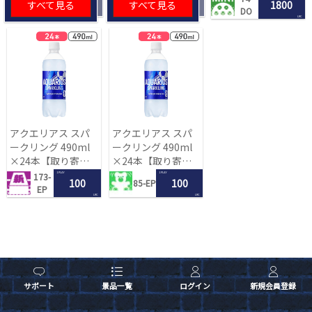
すべて見る
すべて見る
1800
DO
LRC
アクエリアス スパ
アクエリアス スパ
ークリング 490ml
ークリング 490ml
×24本【取り寄せ
×24本【取り寄せ
入荷後次第発送】
入荷後次第発送】
1 PLAY
1 PLAY
173-
100
100
85-EP
EP
LRC
LRC
サポート
景品一覧
ログイン
新規会員登録