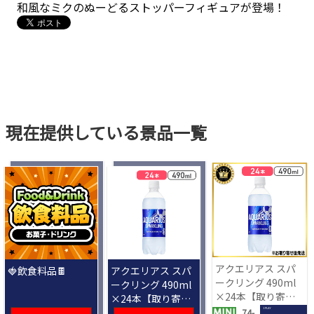
和風なミクのぬーどるストッパーフィギュアが登場！
現在提供している景品一覧
アクエリアス スパ
🍓飲食料品🍫
アクエリアス スパ
ークリング 490ml
ークリング 490ml
×24本【取り寄せ
×24本【取り寄せ
入荷後次第発送】
入荷後次第発送】
1 PLAY
74-