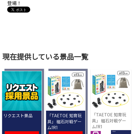
登場！
現在提供している景品一覧
「TAETOE 知育玩
リクエスト景品
「TAETOE 知育玩
具」 磁石対戦ゲー
具」 磁石対戦ゲー
ム[R]
ム[R]
1 PLAY