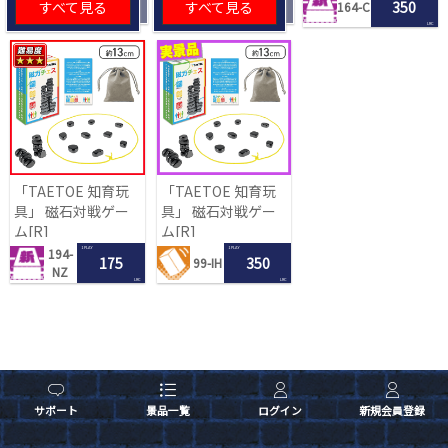
すべて見る
すべて見る
350
164-C
LRC
「TAETOE 知育玩
「TAETOE 知育玩
具」 磁石対戦ゲー
具」 磁石対戦ゲー
ム[R]
ム[R]
1 PLAY
1 PLAY
194-
175
350
99-IH
NZ
LRC
LRC
サポート
景品一覧
ログイン
新規会員登録