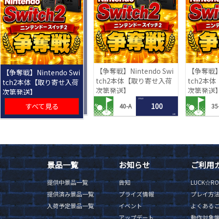
【争奪戦】Nintendo Swi
【争奪戦】N
【争奪戦】Nintendo Swi
tch2本体【取り寄せ入荷
tch2本
tch2本体【取り寄せ入荷
次第発送】
次第発送
次第発送】
1 PLAY
すべて見る
100
40-A
35
LRC
景品一覧
お知らせ
ご利用
提供中景品一覧
告知
LUCK☆R
提供済み景品一覧
プライズ情報
プレイ方
入荷予定景品一覧
イベント
よくある
アップデート
動作対象