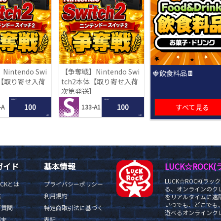
intendo Swi
【争奪戦】Nintendo Swi
🍓飲食料品🍫
体【取り寄せ入荷
tch2本体【取り寄せ入荷
】
次第発送】
1 PLAY
1 PLAY
100
100
すべて見る
-A
133-A1
LRC
LRC
ガイド
基本情報
LUCK☆ROC
LUCK☆ROCK(
OCKとは
プライバシーポリシー
る、オンラインのク
法
利用規約
をリアルタイムに遠隔
いつでも、どこでも
ご質問
特定商取引法に基づく
遊べるオンラインクレ
端末
表記