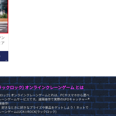
マン
ミア
‐
0
LRC
K(ラックロック) オンラインクレーンゲーム とは
ラックロック) オンラインクレーンゲームとれは、PCやスマホから遊べ
レーンゲームサービスです。遠隔操作で実際のUFOキャッチャー®
操作!
、好きなときに好きなプライズや景品をゲットしよう！ネットで
ーンゲームLUCK☆ROCK(ラックロック)