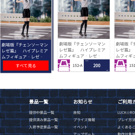
劇場版『チェンソーマン
劇場版『
劇場版『チェンソーマン
レゼ篇』 ハイプレミア
レゼ篇』
レゼ篇』 ハイプレミア
ムフィギュア‐レゼ‐
ムフィギ
ムフィギュア‐レゼ‐
1 PLAY
すべて見る
200
152-A
151
LRC
景品一覧
お知らせ
ご利用
提供中景品一覧
告知
LUCK☆R
提供済み景品一覧
プライズ情報
プレイ方
入荷予定景品一覧
イベント
よくある
アップデート
動作対象