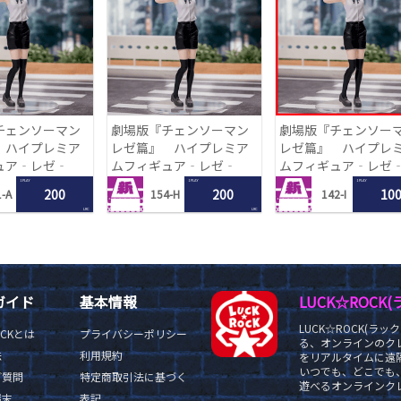
チェンソーマン
劇場版『チェンソーマン
劇場版『チェンソー
 ハイプレミア
レゼ篇』 ハイプレミア
レゼ篇』 ハイプレ
ュア‐レゼ‐
ムフィギュア‐レゼ‐
ムフィギュア‐レゼ
1 PLAY
1 PLAY
1 PLAY
200
200
10
-A
154-H
142-I
LRC
LRC
ガイド
基本情報
LUCK☆ROC
LUCK☆ROCK(
OCKとは
プライバシーポリシー
る、オンラインのク
法
利用規約
をリアルタイムに遠隔
いつでも、どこでも
ご質問
特定商取引法に基づく
遊べるオンラインクレ
端末
表記