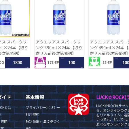
アス スパークリ
アクエリアス スパークリ
アクエリアス スパー
ml ×24本【取り
ング 490ml ×24本【取り
ング 490ml ×24本
後次第発送】
寄せ入荷後次第発送】
寄せ入荷後次第発送
1 PLAY
1 PLAY
1 PLAY
1800
100
10
DO
173-EP
85-EP
LRC
LRC
ガイド
基本情報
LUCK☆ROC
LUCK☆ROCK(
OCKとは
プライバシーポリシー
る、オンラインのク
法
利用規約
をリアルタイムに遠隔
いつでも、どこでも
ご質問
特定商取引法に基づく
遊べるオンラインクレ
端末
表記