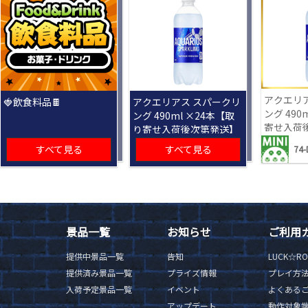
アクエリ
🍓飲食料品🍫
アクエリアス スパークリ
ング 490
ング 490ml ×24本【取
寄せ入荷
り寄せ入荷後次第発送】
すべて見る
すべて見る
74-
景品一覧
お知らせ
ご利用
提供中景品一覧
告知
LUCK☆R
提供済み景品一覧
プライズ情報
プレイ方
入荷予定景品一覧
イベント
よくある
アップデート
動作対象