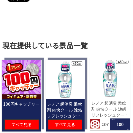
現在提供している景品一覧
レノア 超消臭 柔軟
100円キャッチャー
レノア 超消臭 柔軟
剤 爽快クール 涼感
剤 爽快クール 涼感
リフレッシュクール
リフレッシュクー
の香り 450mL[R]
ルの香り 450mL
1 PLAY
すべて見る
すべて見る
100
28-Y
[R]
LRC