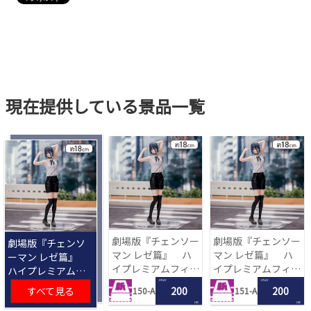
現在提供している景品一覧
劇場版『チェンソー
劇場版『チェンソー
劇場版『チェンソ
マン レゼ篇』 ハ
マン レゼ篇』 ハ
ーマン レゼ篇』
イプレミアムフィギ
イプレミアムフィギ
ハイプレミアムフ
ュア‐レゼ‐
ュア‐レゼ‐
ィギュア‐レゼ‐
1 PLAY
1 PLAY
すべて見る
200
200
150-A
151-A
LRC
LRC