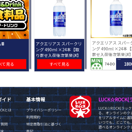
アクエリアス スパー
🍫
アクエリアス スパークリ
ング 490ml ×24本
ング 490ml ×24本【取
寄せ入荷後次第発送
り寄せ入荷後次第発送】
1 PLAY
べて見る
すべて見る
180
74-DO
ガイド
基本情報
LUCK☆ROC
LUCK☆ROCK(
OCKとは
プライバシーポリシー
る、オンラインのク
法
利用規約
をリアルタイムに遠隔
いつでも、どこでも
ご質問
特定商取引法に基づく
遊べるオンラインクレ
端末
表記