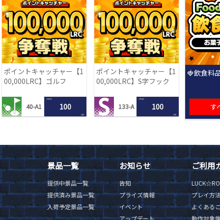
ポイントキャッチャー【1
ポイントキャッチャー【1
🍓飲食料品
00,000LRC】ゴルフ
00,000LRC】S字フック
1 PLAY
1 PLAY
100
100
す
40-A1
133-A
LRC
LRC
景品一覧
お知らせ
ご利用
提供中景品一覧
告知
LUCK☆R
提供済み景品一覧
プライズ情報
プレイ方
入荷予定景品一覧
イベント
よくある
アップデート
動作対象