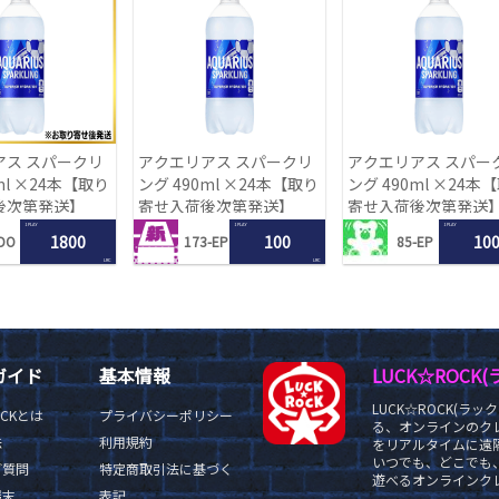
アス スパークリ
アクエリアス スパークリ
アクエリアス スパー
ml ×24本【取り
ング 490ml ×24本【取り
ング 490ml ×24本
後次第発送】
寄せ入荷後次第発送】
寄せ入荷後次第発送
1 PLAY
1 PLAY
1 PLAY
1800
100
10
DO
173-EP
85-EP
LRC
LRC
ガイド
基本情報
LUCK☆ROC
LUCK☆ROCK(
OCKとは
プライバシーポリシー
る、オンラインのク
法
利用規約
をリアルタイムに遠隔
いつでも、どこでも
ご質問
特定商取引法に基づく
遊べるオンラインクレ
端末
表記