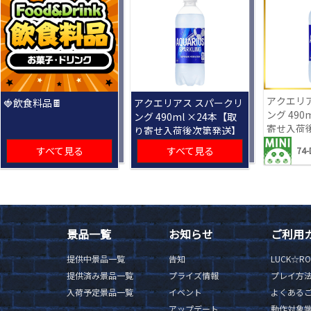
アクエリ
🍓飲食料品🍫
アクエリアス スパークリ
ング 490
ング 490ml ×24本【取
寄せ入荷
り寄せ入荷後次第発送】
すべて見る
すべて見る
74-
景品一覧
お知らせ
ご利用
提供中景品一覧
告知
LUCK☆R
提供済み景品一覧
プライズ情報
プレイ方
入荷予定景品一覧
イベント
よくある
アップデート
動作対象