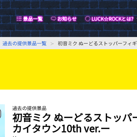
景品一覧
お知らせ
LUCK☆ROCKとは?
過去の提供景品一覧
初音ミク ぬーどるストッパーフィギュア
過去の提供景品
初音ミク ぬーどるストッパー
カイタウン10th ver.ー