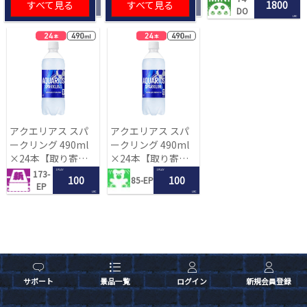
すべて見る
すべて見る
1800
DO
LRC
アクエリアス スパ
アクエリアス スパ
ークリング 490ml
ークリング 490ml
×24本【取り寄せ
×24本【取り寄せ
入荷後次第発送】
入荷後次第発送】
1 PLAY
1 PLAY
173-
100
100
85-EP
EP
LRC
LRC
サポート
景品一覧
ログイン
新規会員登録