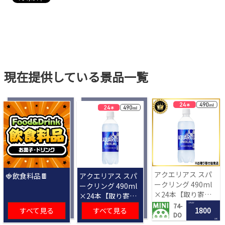
現在提供している景品一覧
アクエリアス スパ
🍓飲食料品🍫
アクエリアス スパ
ークリング 490ml
ークリング 490ml
×24本【取り寄せ
×24本【取り寄せ
入荷後次第発送】
入荷後次第発送】
1 PLAY
74-
すべて見る
すべて見る
1800
DO
LRC