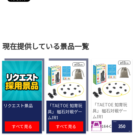
現在提供している景品一覧
「TAETOE 知育玩
リクエスト景品
「TAETOE 知育玩
具」 磁石対戦ゲー
具」 磁石対戦ゲー
ム[R]
ム[R]
1 PLAY
すべて見る
すべて見る
350
164-C
LRC