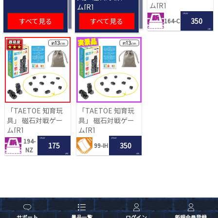
ム[R]
ム[R]
1 PLAY
すべて見る
すべて見る
350
164-C
LRC
「TAETOE 知育玩
「TAETOE 知育玩
具」 磁石対戦ゲー
具」 磁石対戦ゲー
ム[R]
ム[R]
1 PLAY
1 PLAY
194-
175
350
99-IH
NZ
LRC
LRC
サポート
景品一覧
ログイン
新規会員登録