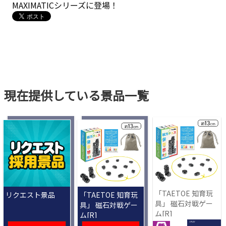
MAXIMATICシリーズに登場！
現在提供している景品一覧
「TAETOE 知育玩
リクエスト景品
「TAETOE 知育玩
具」 磁石対戦ゲー
具」 磁石対戦ゲー
ム[R]
ム[R]
1 PLAY