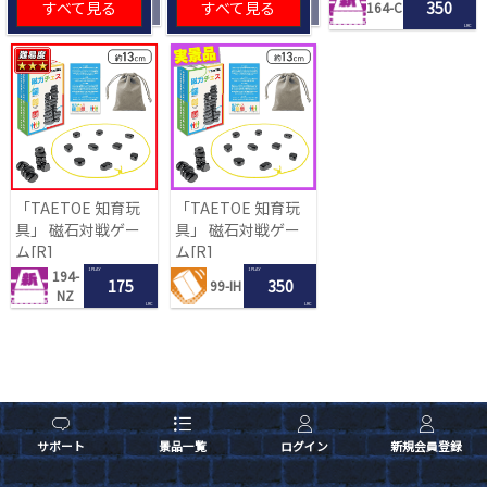
すべて見る
すべて見る
350
164-C
LRC
「TAETOE 知育玩
「TAETOE 知育玩
具」 磁石対戦ゲー
具」 磁石対戦ゲー
ム[R]
ム[R]
1 PLAY
1 PLAY
194-
175
350
99-IH
NZ
LRC
LRC
サポート
景品一覧
ログイン
新規会員登録