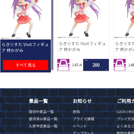
らき☆すた Vivitフィギュ
らき☆すた 
らき☆すた Vivitフィギュ
ア 柊かがみ
ア 柊かが
ア 柊かがみ
1 PLAY
すべて見る
200
147-A
148
LRC
景品一覧
お知らせ
ご利用
提供中景品一覧
告知
LUCK☆R
提供済み景品一覧
プライズ情報
プレイ方
入荷予定景品一覧
イベント
よくある
アップデート
動作対象