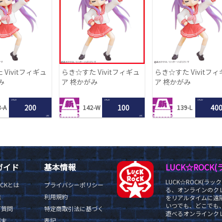
Vivitフィギュ
らき☆すた Vivitフィギュ
らき☆すた Vivitフ
み
ア 柊かがみ
ア 柊かがみ
1 PLAY
1 PLAY
1 PLAY
200
100
40
-A
142-W
139-L
LRC
LRC
ガイド
基本情報
LUCK☆ROC
LUCK☆ROCK(
OCKとは
プライバシーポリシー
る、オンラインのク
法
利用規約
をリアルタイムに遠隔
いつでも、どこでも
ご質問
特定商取引法に基づく
遊べるオンラインクレ
端末
表記