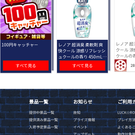
レノア 超
100円キャッチャー
レノア 超消臭 柔軟剤 爽
クール 
快クール 涼感リフレッシ
クールの香り
ュクールの香り 450mL
[R]
すべて見る
すべて見る
28
景品一覧
お知らせ
ご利用
提供中景品一覧
告知
LUCK☆R
提供済み景品一覧
プライズ情報
プレイ方
入荷予定景品一覧
イベント
よくある
アップデート
動作対象