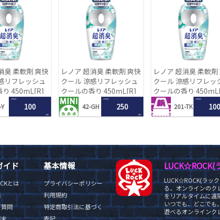
消臭 柔軟剤 爽快
レノア 超消臭 柔軟剤 爽快
レノア 超消臭 柔軟剤
涼感リフレッシュ
クール 涼感リフレッシュ
クール 涼感リフレッ
 450mL[R]
クールの香り 450mL[R]
クールの香り 450mL[
1 PLAY
1 PLAY
1 PLAY
100
250
10
-Y
42-GH
201-TK
LRC
LRC
ガイド
基本情報
LUCK☆ROC
LUCK☆ROCK(
OCKとは
プライバシーポリシー
る、オンラインのク
法
利用規約
をリアルタイムに遠隔
いつでも、どこでも
ご質問
特定商取引法に基づく
遊べるオンラインクレ
端末
表記