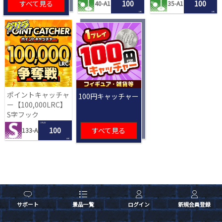
すべて見る
100
100
40-A1
35-A1
LRC
LRC
ポイントキャッチャ
100円キャッチャー
ー【100,000LRC】
S字フック
1 PLAY
100
すべて見る
133-A
LRC
サポート
景品一覧
ログイン
新規会員登録