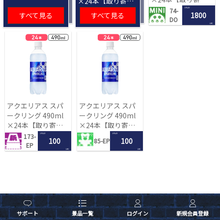
×24本【取り寄せ
入荷後次第発送】
入荷後次第発送】
1 PLAY
74-
すべて見る
すべて見る
1800
DO
LRC
アクエリアス スパ
アクエリアス スパ
ークリング 490ml
ークリング 490ml
×24本【取り寄せ
×24本【取り寄せ
入荷後次第発送】
入荷後次第発送】
1 PLAY
1 PLAY
173-
100
100
85-EP
EP
LRC
LRC
サポート
景品一覧
ログイン
新規会員登録