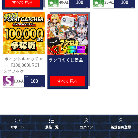
すべて見る
100
100
40-A1
35-A1
LRC
LRC
ポイントキャッチャ
ラクロのくじ景品
ー【100,000LRC】
S字フック
1 PLAY
100
すべて見る
133-A
LRC
サポート
景品一覧
ログイン
新規会員登録