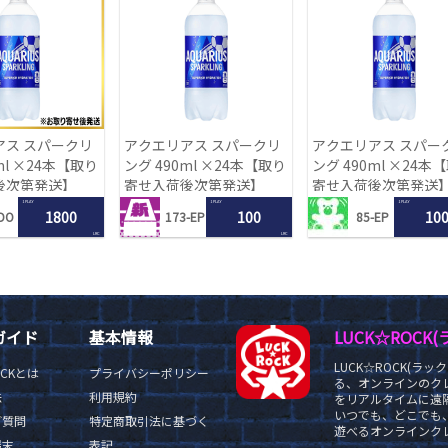
アス スパークリ
アクエリアス スパークリ
アクエリアス スパー
ml ×24本【取り
ング 490ml ×24本【取り
ング 490ml ×24本
後次第発送】
寄せ入荷後次第発送】
寄せ入荷後次第発送
1 PLAY
1 PLAY
1 PLAY
1800
100
10
DO
173-EP
85-EP
LRC
LRC
ガイド
基本情報
LUCK☆ROC
LUCK☆ROCK(
OCKとは
プライバシーポリシー
る、オンラインのク
法
利用規約
をリアルタイムに遠隔
いつでも、どこでも
ご質問
特定商取引法に基づく
遊べるオンラインクレ
端末
表記