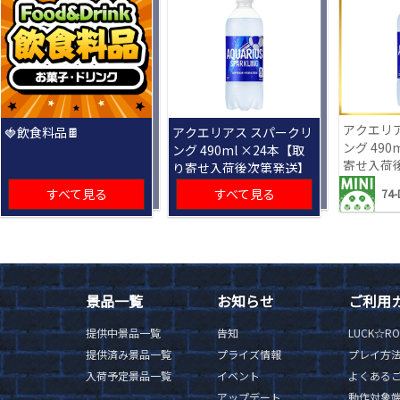
アクエリ
🍓飲食料品🍫
アクエリアス スパークリ
ング 490
ング 490ml ×24本【取
寄せ入荷
り寄せ入荷後次第発送】
すべて見る
すべて見る
74-
景品一覧
お知らせ
ご利用
提供中景品一覧
告知
LUCK☆R
提供済み景品一覧
プライズ情報
プレイ方
入荷予定景品一覧
イベント
よくある
アップデート
動作対象