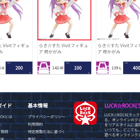
Vivitフィギュ
らき☆すた Vivitフィギュ
らき☆すた Vivitフ
み
ア 柊かがみ
ア 柊かがみ
1 PLAY
1 PLAY
1 PLAY
200
100
40
-A
142-W
139-L
LRC
LRC
ガイド
基本情報
LUCK☆ROC
LUCK☆ROCK(
OCKとは
プライバシーポリシー
る、オンラインのク
法
利用規約
をリアルタイムに遠隔
いつでも、どこでも
ご質問
特定商取引法に基づく
遊べるオンラインクレ
端末
表記