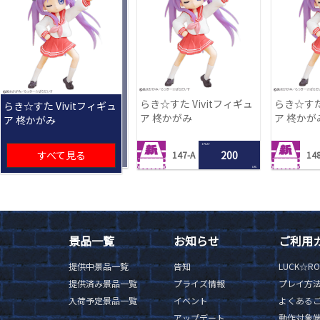
らき☆すた Vivitフィギュ
らき☆すた 
らき☆すた Vivitフィギュ
ア 柊かがみ
ア 柊かが
ア 柊かがみ
1 PLAY
すべて見る
200
147-A
148
LRC
景品一覧
お知らせ
ご利用
提供中景品一覧
告知
LUCK☆R
提供済み景品一覧
プライズ情報
プレイ方
入荷予定景品一覧
イベント
よくある
アップデート
動作対象