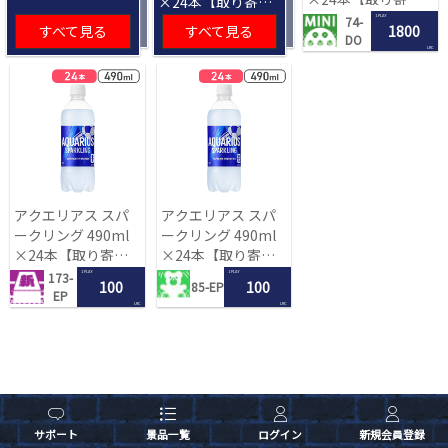
×24本【取り寄せ
入荷後次第発送】
入荷後次第発送】
1 PLAY
74-
すべて見る
すべて見る
1800
DO
LRC
アクエリアス スパ
アクエリアス スパ
ークリング 490ml
ークリング 490ml
×24本【取り寄せ
×24本【取り寄せ
入荷後次第発送】
入荷後次第発送】
1 PLAY
1 PLAY
173-
100
100
85-EP
EP
LRC
LRC
サポート
景品一覧
ログイン
新規会員登録