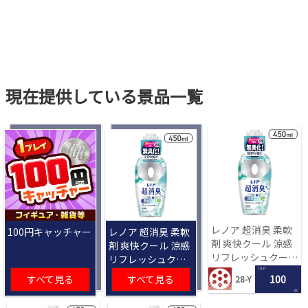
現在提供している景品一覧
レノア 超消臭 柔軟
100円キャッチャー
レノア 超消臭 柔軟
剤 爽快クール 涼感
剤 爽快クール 涼感
リフレッシュクール
リフレッシュクー
の香り 450mL[R]
ルの香り 450mL
1 PLAY
すべて見る
すべて見る
100
28-Y
[R]
LRC