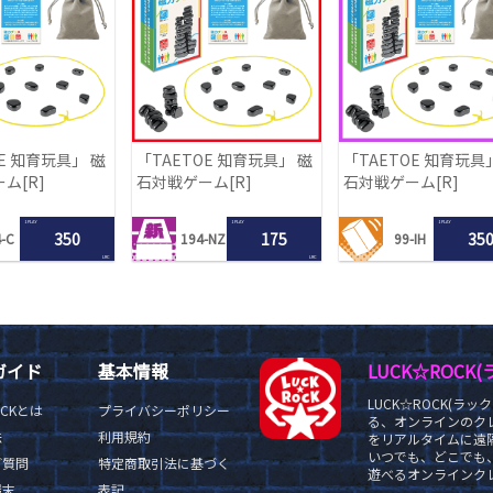
E 知育玩具」 磁
「TAETOE 知育玩具」 磁
「TAETOE 知育玩具
ム[R]
石対戦ゲーム[R]
石対戦ゲーム[R]
1 PLAY
1 PLAY
1 PLAY
350
175
35
-C
194-NZ
99-IH
LRC
LRC
ガイド
基本情報
LUCK☆ROC
LUCK☆ROCK(
OCKとは
プライバシーポリシー
る、オンラインのク
法
利用規約
をリアルタイムに遠隔
いつでも、どこでも
ご質問
特定商取引法に基づく
遊べるオンラインクレ
端末
表記