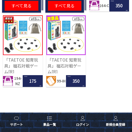
1 PLAY
すべて見る
すべて見る
350
164-C
LRC
「TAETOE 知育玩
「TAETOE 知育玩
具」 磁石対戦ゲー
具」 磁石対戦ゲー
ム[R]
ム[R]
1 PLAY
1 PLAY
194-
175
350
99-IH
NZ
LRC
LRC
サポート
景品一覧
ログイン
新規会員登録