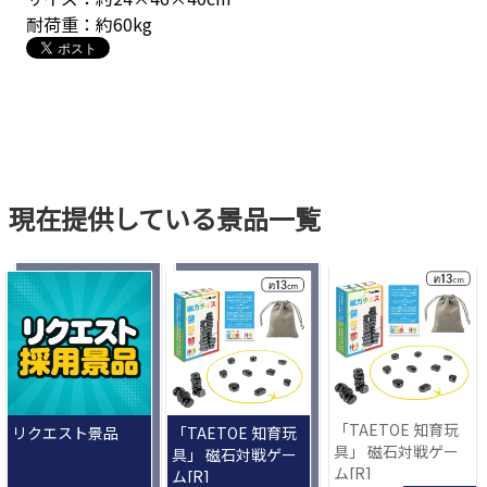
耐荷重：約60kg
現在提供している景品一覧
「TAETOE 知育玩
リクエスト景品
「TAETOE 知育玩
具」 磁石対戦ゲー
具」 磁石対戦ゲー
ム[R]
ム[R]