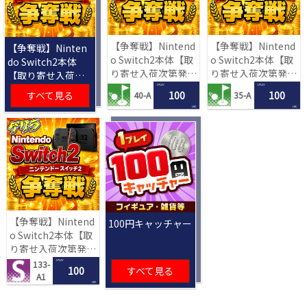
【争奪戦】Nintend
【争奪戦】Nintend
【争奪戦】Ninten
o Switch2本体【取
o Switch2本体【取
do Switch2本体
り寄せ入荷次第発
り寄せ入荷次第発
【取り寄せ入荷次
送】
送】
第発送】
1 PLAY
1 PLAY
すべて見る
100
100
40-A
35-A
LRC
LRC
【争奪戦】Nintend
100円キャッチャー
o Switch2本体【取
り寄せ入荷次第発
送】
1 PLAY
133-
100
すべて見る
A1
LRC