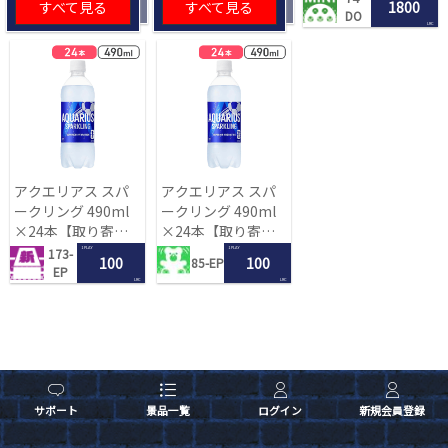
すべて見る
すべて見る
1800
DO
LRC
アクエリアス スパ
アクエリアス スパ
ークリング 490ml
ークリング 490ml
×24本【取り寄せ
×24本【取り寄せ
入荷後次第発送】
入荷後次第発送】
1 PLAY
1 PLAY
173-
100
100
85-EP
EP
LRC
LRC
サポート
景品一覧
ログイン
新規会員登録