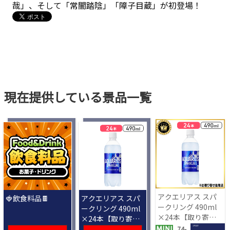
哉」、そして「常闇踏陰」「障子目蔵」が初登場！
現在提供している景品一覧
アクエリアス スパ
🍓飲食料品🍫
アクエリアス スパ
ークリング 490ml
ークリング 490ml
×24本【取り寄せ
×24本【取り寄せ
入荷後次第発送】
入荷後次第発送】
1 PLAY
74-