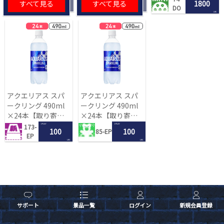
すべて見る
すべて見る
1800
DO
LRC
アクエリアス スパ
アクエリアス スパ
ークリング 490ml
ークリング 490ml
×24本【取り寄せ
×24本【取り寄せ
入荷後次第発送】
入荷後次第発送】
1 PLAY
1 PLAY
173-
100
100
85-EP
EP
LRC
LRC
サポート
景品一覧
ログイン
新規会員登録