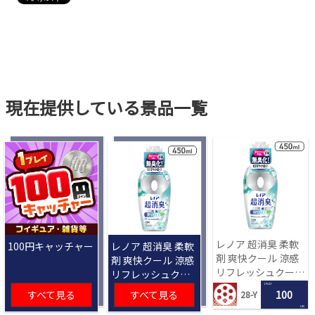
現在提供している景品一覧
レノア 超消臭 柔軟
100円キャッチャー
レノア 超消臭 柔軟
剤 爽快クール 涼感
剤 爽快クール 涼感
リフレッシュクール
リフレッシュクー
の香り 450mL[R]
ルの香り 450mL
1 PLAY
すべて見る
すべて見る
100
28-Y
[R]
LRC