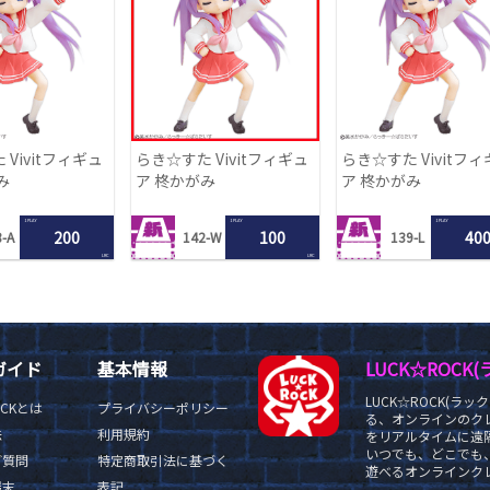
Vivitフィギュ
らき☆すた Vivitフィギュ
らき☆すた Vivitフ
み
ア 柊かがみ
ア 柊かがみ
1 PLAY
1 PLAY
1 PLAY
200
100
40
-A
142-W
139-L
LRC
LRC
ガイド
基本情報
LUCK☆ROC
LUCK☆ROCK(
OCKとは
プライバシーポリシー
る、オンラインのク
法
利用規約
をリアルタイムに遠隔
いつでも、どこでも
ご質問
特定商取引法に基づく
遊べるオンラインクレ
端末
表記