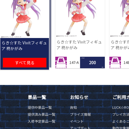
らき☆すた Vivitフィギュ
らき☆すた 
らき☆すた Vivitフィギュ
ア 柊かがみ
ア 柊かが
ア 柊かがみ
1 PLAY
すべて見る
200
147-A
148
LRC
景品一覧
お知らせ
ご利用
提供中景品一覧
告知
LUCK☆R
提供済み景品一覧
プライズ情報
プレイ方
入荷予定景品一覧
イベント
よくある
アップデート
動作対象